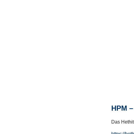
HPM – 
Das Hethito
https://het