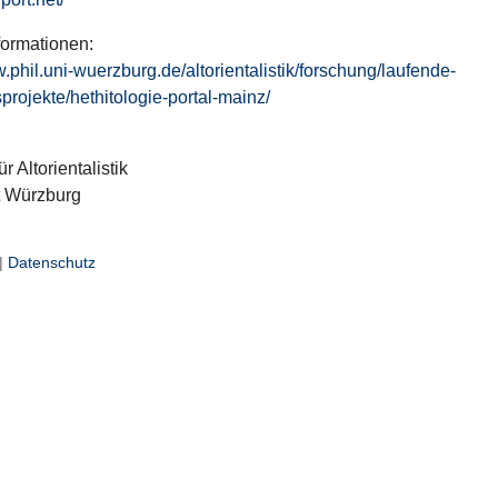
formationen:
w.phil.uni-wuerzburg.de/altorientalistik/forschung/laufende-
projekte/hethitologie-portal-mainz/
ür Altorientalistik
t Würzburg
|
Datenschutz