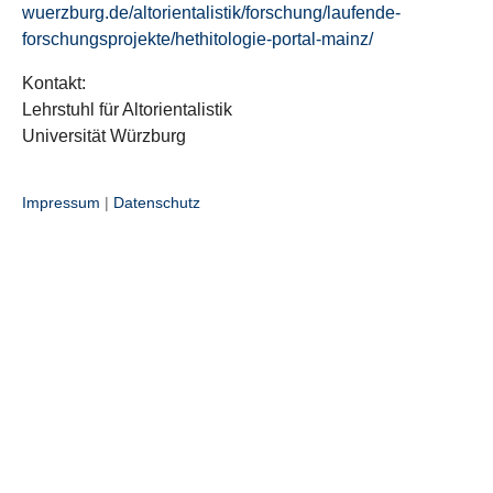
wuerzburg.de/altorientalistik/forschung/laufende-
forschungsprojekte/hethitologie-portal-mainz/
Kontakt:
Lehrstuhl für Altorientalistik
Universität Würzburg
Impressum
|
Datenschutz