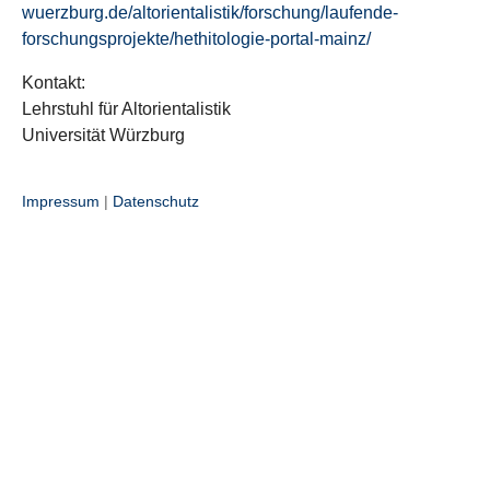
wuerzburg.de/altorientalistik/forschung/laufende-
forschungsprojekte/hethitologie-portal-mainz/
Kontakt:
Lehrstuhl für Altorientalistik
Universität Würzburg
Impressum
|
Datenschutz