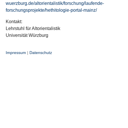
wuerzburg.de/altorientalistik/forschung/laufende-
forschungsprojekte/hethitologie-portal-mainz/
Kontakt:
Lehrstuhl für Altorientalistik
Universität Würzburg
Impressum
|
Datenschutz