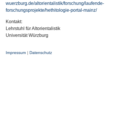
wuerzburg.de/altorientalistik/forschung/laufende-
forschungsprojekte/hethitologie-portal-mainz/
Kontakt:
Lehrstuhl für Altorientalistik
Universität Würzburg
Impressum
|
Datenschutz