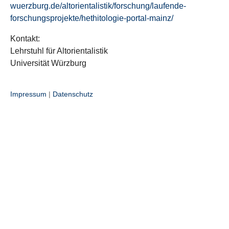
wuerzburg.de/altorientalistik/forschung/laufende-
forschungsprojekte/hethitologie-portal-mainz/
Kontakt:
Lehrstuhl für Altorientalistik
Universität Würzburg
Impressum
|
Datenschutz