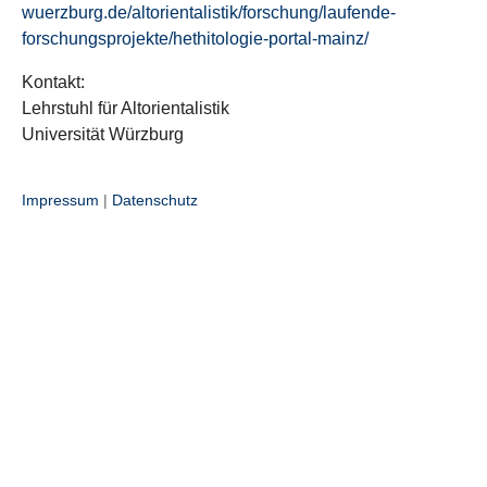
wuerzburg.de/altorientalistik/forschung/laufende-
forschungsprojekte/hethitologie-portal-mainz/
Kontakt:
Lehrstuhl für Altorientalistik
Universität Würzburg
Impressum
|
Datenschutz