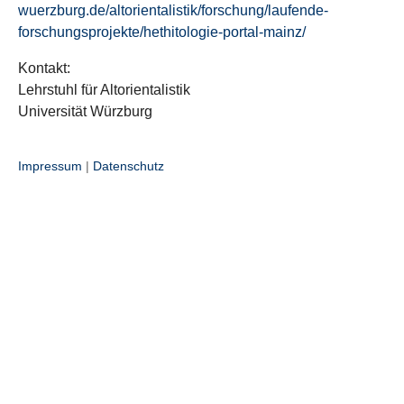
wuerzburg.de/altorientalistik/forschung/laufende-
forschungsprojekte/hethitologie-portal-mainz/
Kontakt:
Lehrstuhl für Altorientalistik
Universität Würzburg
Impressum
|
Datenschutz