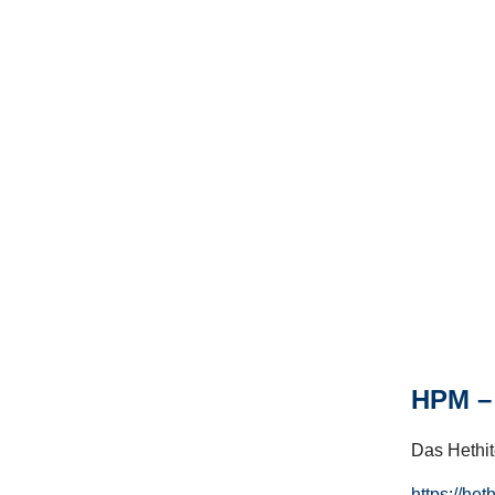
HPM – 
Das Hethito
https://het