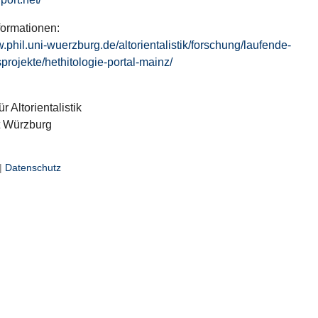
formationen:
w.phil.uni-wuerzburg.de/altorientalistik/forschung/laufende-
projekte/hethitologie-portal-mainz/
ür Altorientalistik
t Würzburg
|
Datenschutz