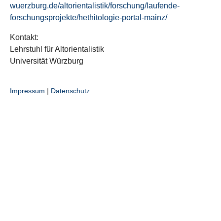
wuerzburg.de/altorientalistik/forschung/laufende-
forschungsprojekte/hethitologie-portal-mainz/
Kontakt:
Lehrstuhl für Altorientalistik
Universität Würzburg
Impressum
|
Datenschutz