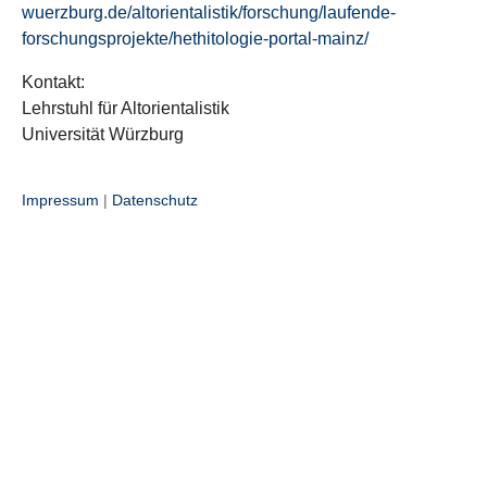
wuerzburg.de/altorientalistik/forschung/laufende-
forschungsprojekte/hethitologie-portal-mainz/
Kontakt:
Lehrstuhl für Altorientalistik
Universität Würzburg
Impressum
|
Datenschutz