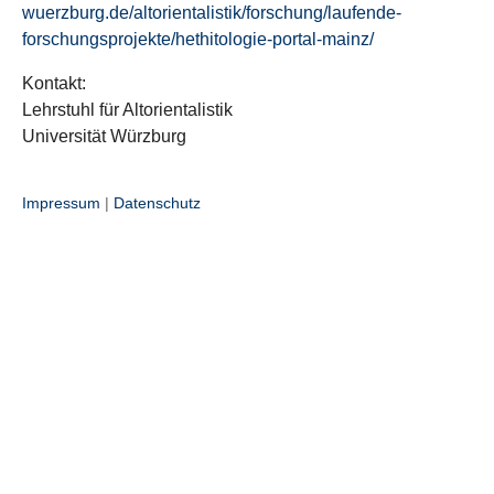
wuerzburg.de/altorientalistik/forschung/laufende-
forschungsprojekte/hethitologie-portal-mainz/
Kontakt:
Lehrstuhl für Altorientalistik
Universität Würzburg
Impressum
|
Datenschutz