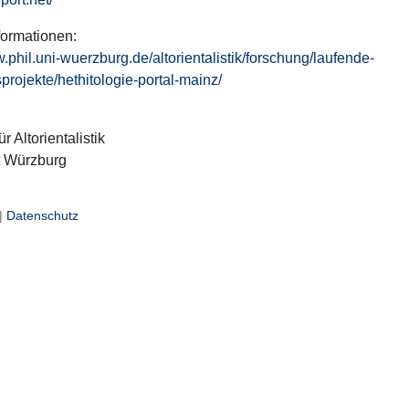
formationen:
w.phil.uni-wuerzburg.de/altorientalistik/forschung/laufende-
projekte/hethitologie-portal-mainz/
ür Altorientalistik
t Würzburg
|
Datenschutz