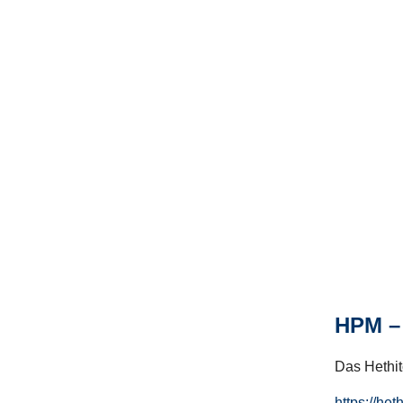
HPM – 
Das Hethito
https://het