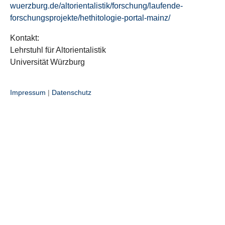
wuerzburg.de/altorientalistik/forschung/laufende-
forschungsprojekte/hethitologie-portal-mainz/
Kontakt:
Lehrstuhl für Altorientalistik
Universität Würzburg
Impressum
|
Datenschutz