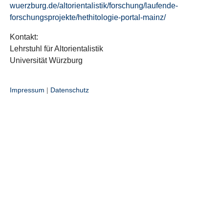
wuerzburg.de/altorientalistik/forschung/laufende-
forschungsprojekte/hethitologie-portal-mainz/
Kontakt:
Lehrstuhl für Altorientalistik
Universität Würzburg
Impressum
|
Datenschutz