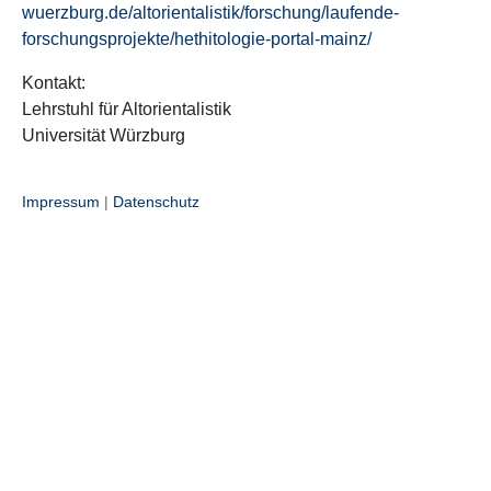
wuerzburg.de/altorientalistik/forschung/laufende-
forschungsprojekte/hethitologie-portal-mainz/
Kontakt:
Lehrstuhl für Altorientalistik
Universität Würzburg
Impressum
|
Datenschutz