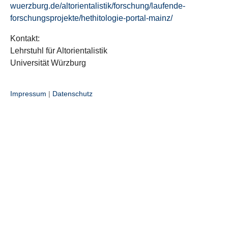
wuerzburg.de/altorientalistik/forschung/laufende-
forschungsprojekte/hethitologie-portal-mainz/
Kontakt:
Lehrstuhl für Altorientalistik
Universität Würzburg
Impressum
|
Datenschutz