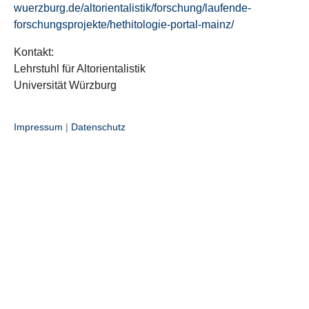
wuerzburg.de/altorientalistik/forschung/laufende-
forschungsprojekte/hethitologie-portal-mainz/
Kontakt:
Lehrstuhl für Altorientalistik
Universität Würzburg
Impressum
|
Datenschutz