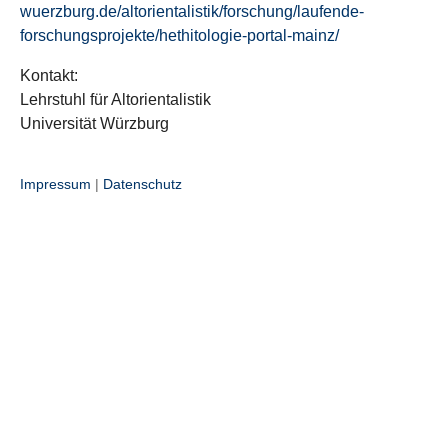
wuerzburg.de/altorientalistik/forschung/laufende-
forschungsprojekte/hethitologie-portal-mainz/
Kontakt:
Lehrstuhl für Altorientalistik
Universität Würzburg
Impressum
|
Datenschutz