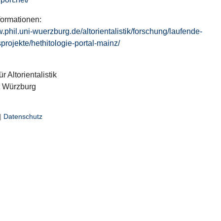
formationen:
w.phil.uni-wuerzburg.de/altorientalistik/forschung/laufende-
projekte/hethitologie-portal-mainz/
ür Altorientalistik
t Würzburg
|
Datenschutz