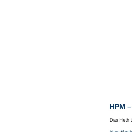
HPM – 
Das Hethito
https://het