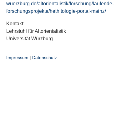
wuerzburg.de/altorientalistik/forschung/laufende-
forschungsprojekte/hethitologie-portal-mainz/
Kontakt:
Lehrstuhl für Altorientalistik
Universität Würzburg
Impressum
|
Datenschutz