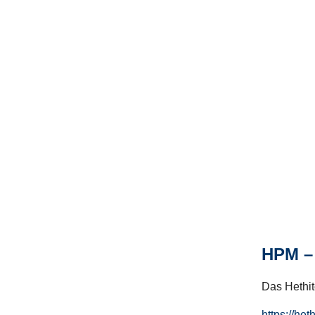
HPM – 
Das Hethito
https://het