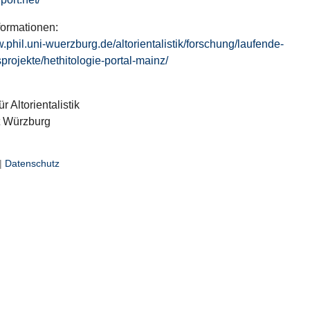
formationen:
w.phil.uni-wuerzburg.de/altorientalistik/forschung/laufende-
projekte/hethitologie-portal-mainz/
ür Altorientalistik
t Würzburg
|
Datenschutz