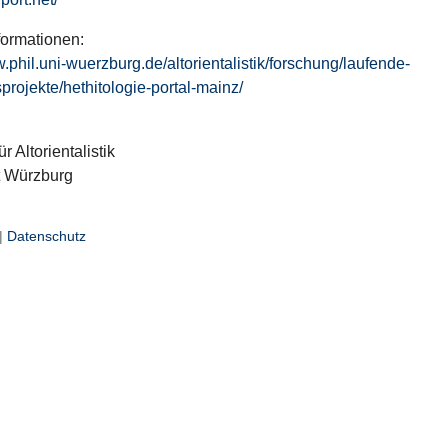
formationen:
w.phil.uni-wuerzburg.de/altorientalistik/forschung/laufende-
projekte/hethitologie-portal-mainz/
ür Altorientalistik
t Würzburg
|
Datenschutz