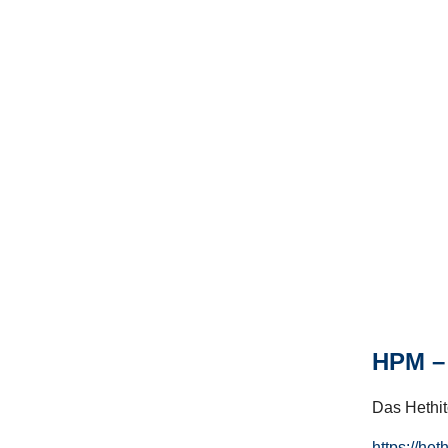
HPM – 
Das Hethito
https://het