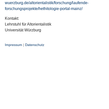
wuerzburg.de/altorientalistik/forschung/laufende-
forschungsprojekte/hethitologie-portal-mainz/
Kontakt:
Lehrstuhl für Altorientalistik
Universität Würzburg
Impressum
|
Datenschutz