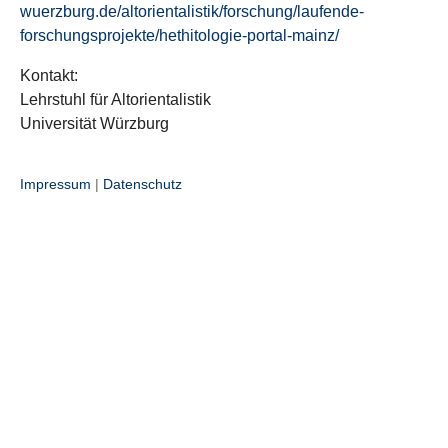
wuerzburg.de/altorientalistik/forschung/laufende-
forschungsprojekte/hethitologie-portal-mainz/
Kontakt:
Lehrstuhl für Altorientalistik
Universität Würzburg
Impressum
|
Datenschutz