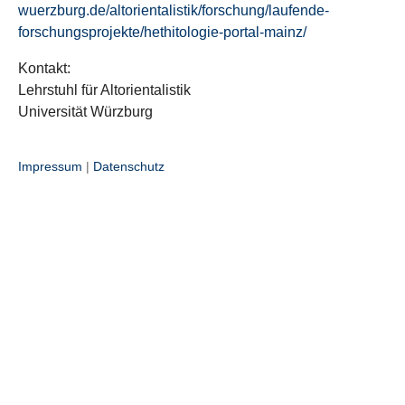
wuerzburg.de/altorientalistik/forschung/laufende-
forschungsprojekte/hethitologie-portal-mainz/
Kontakt:
Lehrstuhl für Altorientalistik
Universität Würzburg
Impressum
|
Datenschutz