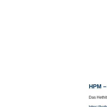
HPM – 
Das Hethito
https://het