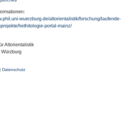
formationen:
w.phil.uni-wuerzburg.de/altorientalistik/forschung/laufende-
projekte/hethitologie-portal-mainz/
ür Altorientalistik
t Würzburg
|
Datenschutz