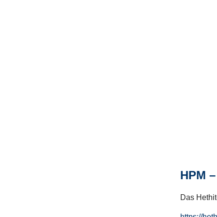
HPM – 
Das Hethito
https://het