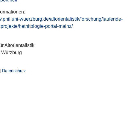
formationen:
w.phil.uni-wuerzburg.de/altorientalistik/forschung/laufende-
projekte/hethitologie-portal-mainz/
ür Altorientalistik
t Würzburg
|
Datenschutz