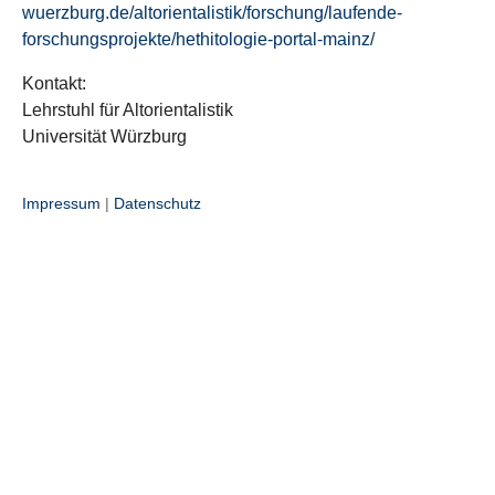
wuerzburg.de/altorientalistik/forschung/laufende-
forschungsprojekte/hethitologie-portal-mainz/
Kontakt:
Lehrstuhl für Altorientalistik
Universität Würzburg
Impressum
|
Datenschutz