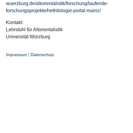
wuerzburg.de/altorientalistik/forschung/laufende-
forschungsprojekte/hethitologie-portal-mainz/
Kontakt:
Lehrstuhl für Altorientalistik
Universität Würzburg
Impressum
|
Datenschutz