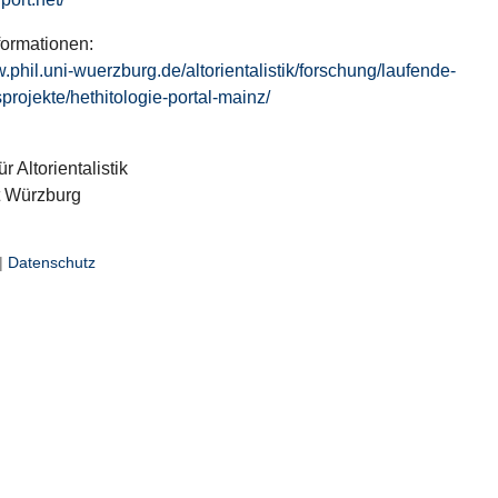
formationen:
w.phil.uni-wuerzburg.de/altorientalistik/forschung/laufende-
projekte/hethitologie-portal-mainz/
ür Altorientalistik
t Würzburg
|
Datenschutz