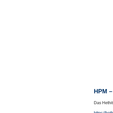
HPM – 
Das Hethito
https://het