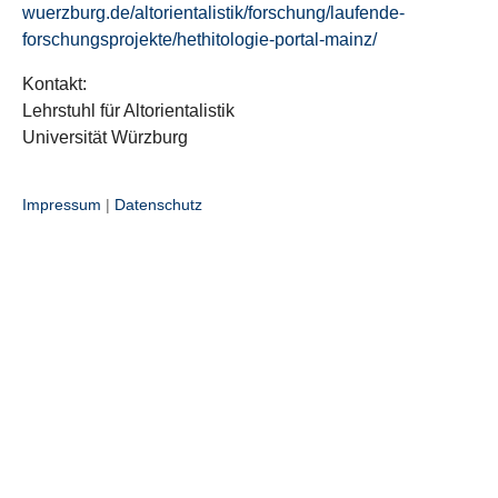
wuerzburg.de/altorientalistik/forschung/laufende-
forschungsprojekte/hethitologie-portal-mainz/
Kontakt:
Lehrstuhl für Altorientalistik
Universität Würzburg
Impressum
|
Datenschutz