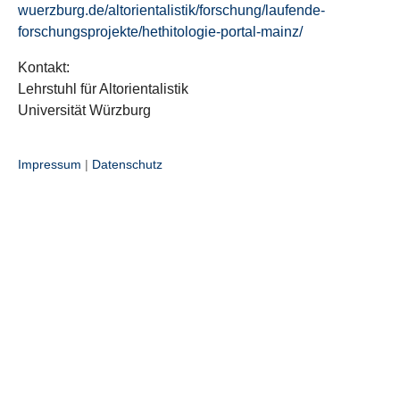
wuerzburg.de/altorientalistik/forschung/laufende-
forschungsprojekte/hethitologie-portal-mainz/
Kontakt:
Lehrstuhl für Altorientalistik
Universität Würzburg
Impressum
|
Datenschutz