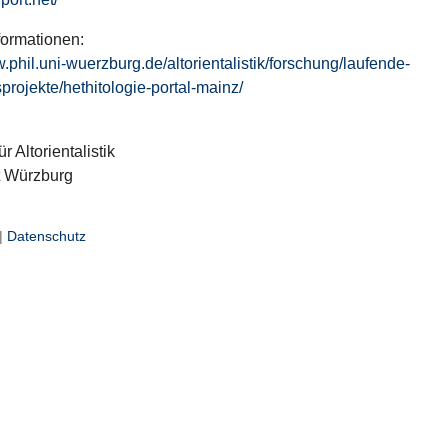
formationen:
w.phil.uni-wuerzburg.de/altorientalistik/forschung/laufende-
projekte/hethitologie-portal-mainz/
ür Altorientalistik
t Würzburg
|
Datenschutz