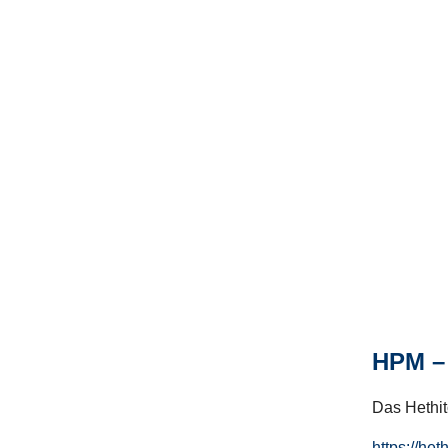
HPM – 
Das Hethito
https://het