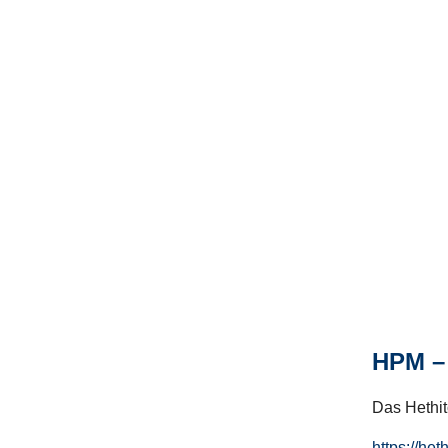
HPM – 
Das Hethito
https://het