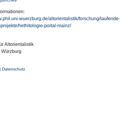
formationen:
w.phil.uni-wuerzburg.de/altorientalistik/forschung/laufende-
projekte/hethitologie-portal-mainz/
ür Altorientalistik
t Würzburg
|
Datenschutz