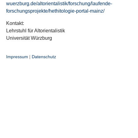
wuerzburg.de/altorientalistik/forschung/laufende-
forschungsprojekte/hethitologie-portal-mainz/
Kontakt:
Lehrstuhl für Altorientalistik
Universität Würzburg
Impressum
|
Datenschutz