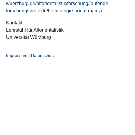
wuerzburg.de/altorientalistik/forschung/laufende-
forschungsprojekte/hethitologie-portal-mainz/
Kontakt:
Lehrstuhl für Altorientalistik
Universität Würzburg
Impressum
|
Datenschutz