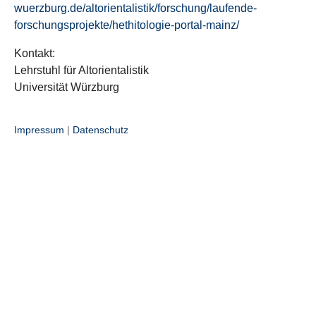
wuerzburg.de/altorientalistik/forschung/laufende-
forschungsprojekte/hethitologie-portal-mainz/
Kontakt:
Lehrstuhl für Altorientalistik
Universität Würzburg
Impressum
|
Datenschutz