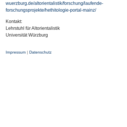
wuerzburg.de/altorientalistik/forschung/laufende-
forschungsprojekte/hethitologie-portal-mainz/
Kontakt:
Lehrstuhl für Altorientalistik
Universität Würzburg
Impressum
|
Datenschutz