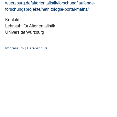
wuerzburg.de/altorientalistik/forschung/laufende-
forschungsprojekte/hethitologie-portal-mainz/
Kontakt:
Lehrstuhl für Altorientalistik
Universität Würzburg
Impressum
|
Datenschutz