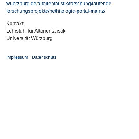
wuerzburg.de/altorientalistik/forschung/laufende-
forschungsprojekte/hethitologie-portal-mainz/
Kontakt:
Lehrstuhl für Altorientalistik
Universität Würzburg
Impressum
|
Datenschutz