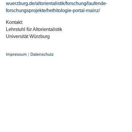
wuerzburg.de/altorientalistik/forschung/laufende-
forschungsprojekte/hethitologie-portal-mainz/
Kontakt:
Lehrstuhl für Altorientalistik
Universität Würzburg
Impressum
|
Datenschutz