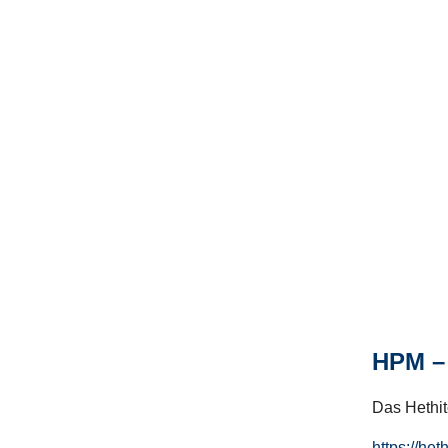
HPM – 
Das Hethito
https://het