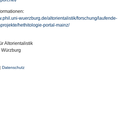
formationen:
w.phil.uni-wuerzburg.de/altorientalistik/forschung/laufende-
projekte/hethitologie-portal-mainz/
ür Altorientalistik
t Würzburg
|
Datenschutz