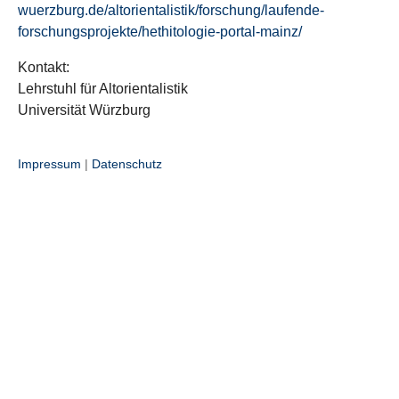
wuerzburg.de/altorientalistik/forschung/laufende-
forschungsprojekte/hethitologie-portal-mainz/
Kontakt:
Lehrstuhl für Altorientalistik
Universität Würzburg
Impressum
|
Datenschutz