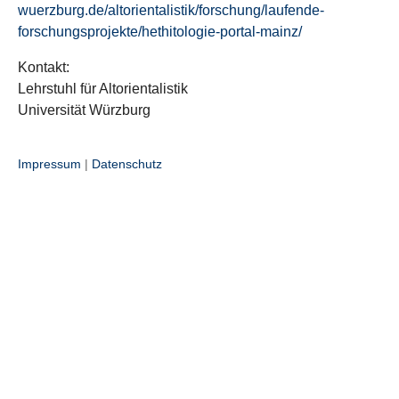
wuerzburg.de/altorientalistik/forschung/laufende-
forschungsprojekte/hethitologie-portal-mainz/
Kontakt:
Lehrstuhl für Altorientalistik
Universität Würzburg
Impressum
|
Datenschutz