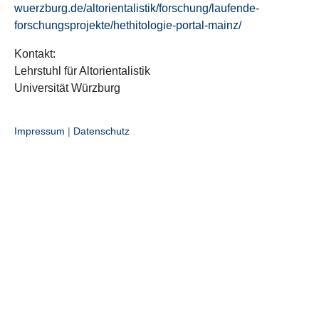
wuerzburg.de/altorientalistik/forschung/laufende-
forschungsprojekte/hethitologie-portal-mainz/
Kontakt:
Lehrstuhl für Altorientalistik
Universität Würzburg
Impressum
|
Datenschutz