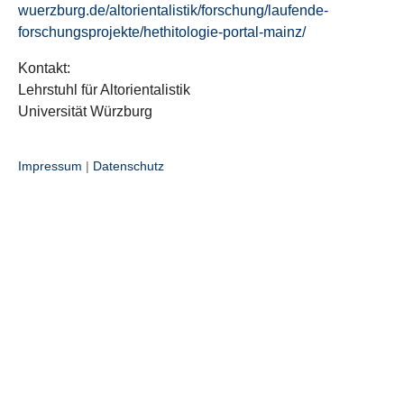
wuerzburg.de/altorientalistik/forschung/laufende-
forschungsprojekte/hethitologie-portal-mainz/
Kontakt:
Lehrstuhl für Altorientalistik
Universität Würzburg
Impressum
|
Datenschutz