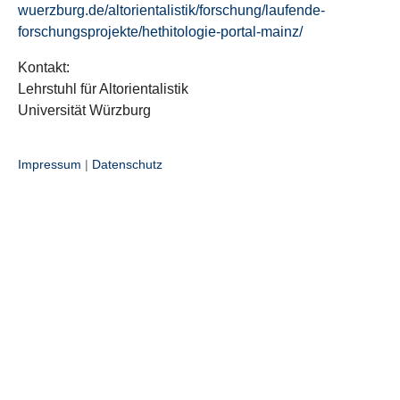
wuerzburg.de/altorientalistik/forschung/laufende-
forschungsprojekte/hethitologie-portal-mainz/
Kontakt:
Lehrstuhl für Altorientalistik
Universität Würzburg
Impressum
|
Datenschutz