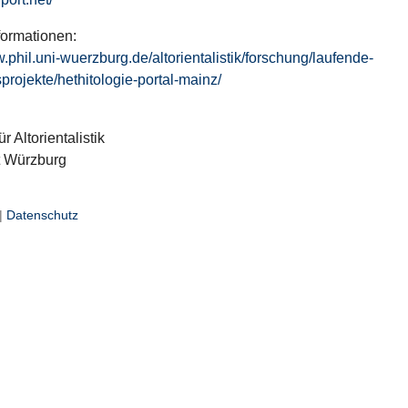
formationen:
w.phil.uni-wuerzburg.de/altorientalistik/forschung/laufende-
projekte/hethitologie-portal-mainz/
ür Altorientalistik
t Würzburg
|
Datenschutz