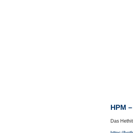
HPM – 
Das Hethito
https://het