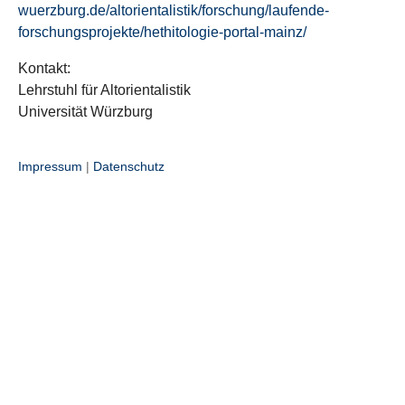
wuerzburg.de/altorientalistik/forschung/laufende-
forschungsprojekte/hethitologie-portal-mainz/
Kontakt:
Lehrstuhl für Altorientalistik
Universität Würzburg
Impressum
|
Datenschutz